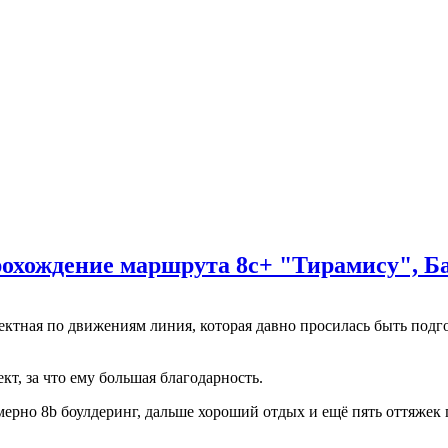
охождение маршрута 8с+ "Тирамису", Ба
ектная по движениям линия, которая давно просилась быть подг
кт, за что ему большая благодарность.
имерно 8b боулдеринг, дальше хороший отдых и ещё пять оттяже