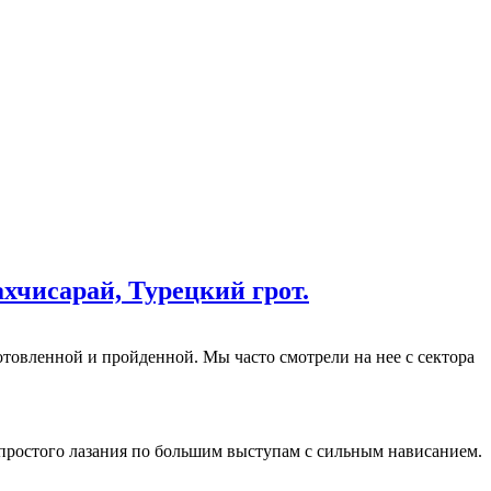
хчисарай, Турецкий грот.
отовленной и пройденной. Мы часто смотрели на нее с сектора
к простого лазания по большим выступам с сильным нависанием.