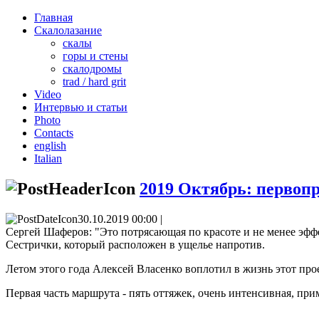
Главная
Скалолазание
скалы
горы и стены
скалодромы
trad / hard grit
Video
Интервью и статьи
Photo
Contacts
english
Italian
2019 Октябрь: первопр
30.10.2019 00:00 |
Сергей Шаферов: "Это потрясающая по красоте и не менее эфф
Сестрички, который расположен в ущелье напротив.
Летом этого года Алексей Власенко воплотил в жизнь этот прое
Первая часть маршрута - пять оттяжек, очень интенсивная, пр