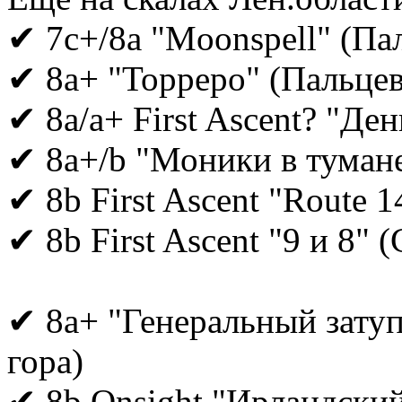
✔ 7c+/8a "Moonspell" (Па
✔ 8a+ "Торреро" (Пальцев
✔ 8a/a+ First Ascent? "Де
✔ 8a+/b "Моники в туман
✔ 8b First Ascent "Route 
✔ 8b First Ascent "9 и 8" 
✔ 8a+ "Генеральный затуп
гора)
✔ 8b Onsight "Ирландский